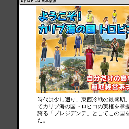
●トロピコ3 日本語版
時代は少し遡り、東西冷戦の最盛期
てカリブ海の国トロピコの実権を掌
誇る「プレジデンテ」としてこの国
た。