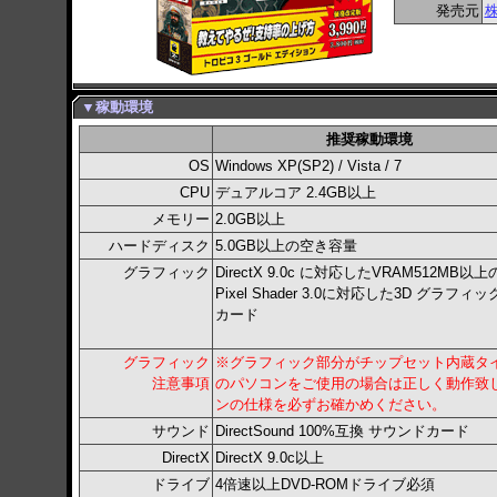
発売元
▼稼動環境
推奨稼動環境
OS
Windows XP(SP2) / Vista / 7
CPU
デュアルコア 2.4GB以上
メモリー
2.0GB以上
ハードディスク
5.0GB以上の空き容量
グラフィック
DirectX 9.0c に対応したVRAM512MB以上
Pixel Shader 3.0に対応した3D グラフィ
カード
グラフィック
※グラフィック部分がチップセット内蔵タ
注意事項
のパソコンをご使用の場合は正しく動作致
ンの仕様を必ずお確かめください。
サウンド
DirectSound 100%互換 サウンドカード
DirectX
DirectX 9.0c以上
ドライブ
4倍速以上DVD-ROMドライブ必須