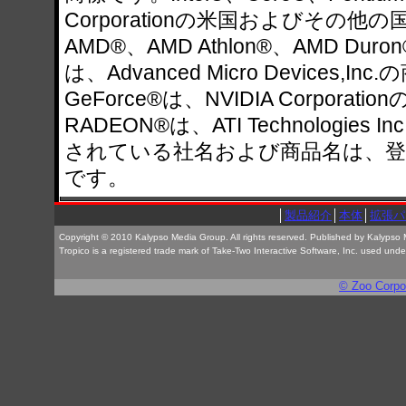
Corporationの米国およびその
AMD®、AMD Athlon®、AMD 
は、Advanced Micro Devices,I
GeForce®は、NVIDIA Corporat
RADEON®は、ATI Technologi
されている社名および商品名は、登
です。
│
製品紹介
│
本体
│
拡張パ
Copyright © 2010 Kalypso Media Group. All rights reserved. Published by Kalypso Me
Tropico is a registered trade mark of Take-Two Interactive Software, Inc. used un
© Zoo Corpor