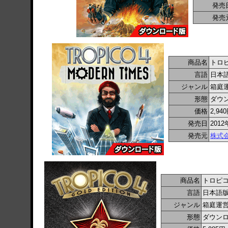
発売
発売
商品名
トロピ
言語
日本
ジャンル
箱庭
形態
ダウ
価格
2,94
発売日
2012
発売元
株式
商品名
トロピコ
言語
日本語
ジャンル
箱庭運
形態
ダウン