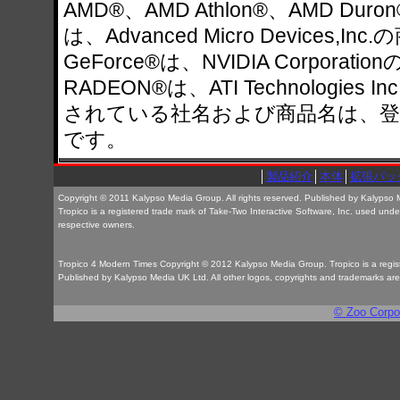
AMD®、AMD Athlon®、AMD 
は、Advanced Micro Devices,I
GeForce®は、NVIDIA Corporat
RADEON®は、ATI Technologi
されている社名および商品名は、登
です。
│
製品紹介
│
本体
│
拡張パッ
Copyright © 2011 Kalypso Media Group. All rights reserved. Published by Kalypso Me
Tropico is a registered trade mark of Take-Two Interactive Software, Inc. used und
respective owners.
Tropico 4 Modern Times Copyright © 2012 Kalypso Media Group. Tropico is a regi
Published by Kalypso Media UK Ltd. All other logos, copyrights and trademarks are 
© Zoo Corpor