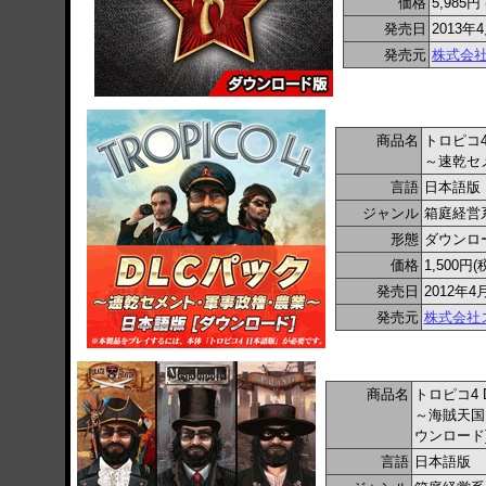
価格
5,985円 
発売日
2013年
発売元
株式会
商品名
トロピコ4
～速乾セ
言語
日本語版
ジャンル
箱庭経営系
形態
ダウンロ
価格
1,500円(
発売日
2012年4
発売元
株式会社
商品名
トロピコ4 
～海賊天国
ウンロード
言語
日本語版