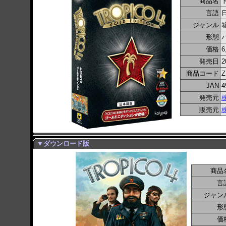
商品名
言語
ジャンル
形態
価格
6
発売日
2
商品コード
Z
JAN
4
発売元
販売元
▼ダウンロード版
商品
言
ジャン
形
価