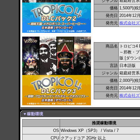
ジャンル
箱庭経営系
価格
1,500円(税
発売日
2014年12
発売元
株式会社ズ
商品名
トロピコ4 
～邪教・プ
版 [ダウン
言語
日本語版
ジャンル
箱庭経営系
価格
2,000円(税
発売日
2014年12
発売元
株式会社ズ
▼稼動環境
推奨稼動環境
OS
Windows XP（SP3） / Vista / 7
CPU
クアッドコア 2GHz 以上