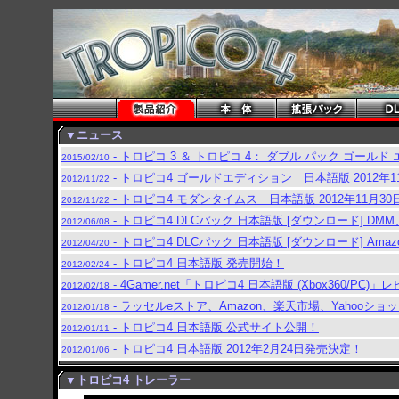
▼ニュース
- トロピコ 3 ＆ トロピコ 4： ダブル パック ゴールド
2015/02/10
- トロピコ4 ゴールドエディション 日本語版 2012年
2012/11/22
- トロピコ4 モダンタイムス 日本語版 2012年11月3
2012/11/22
- トロピコ4 DLCパック 日本語版 [ダウンロード] DM
2012/06/08
- トロピコ4 DLCパック 日本語版 [ダウンロード] Amazo
2012/04/20
- トロピコ4 日本語版 発売開始！
2012/02/24
- 4Gamer.net「トロピコ4 日本語版 (Xbox360/PC
2012/02/18
- ラッセルeストア、Amazon、楽天市場、Yahoo
2012/01/18
- トロピコ4 日本語版 公式サイト公開！
2012/01/11
- トロピコ4 日本語版 2012年2月24日発売決定！
2012/01/06
▼トロピコ4 トレーラー