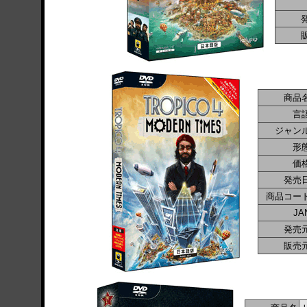
商品
言
ジャン
形
価
発売
商品コー
JA
発売
販売